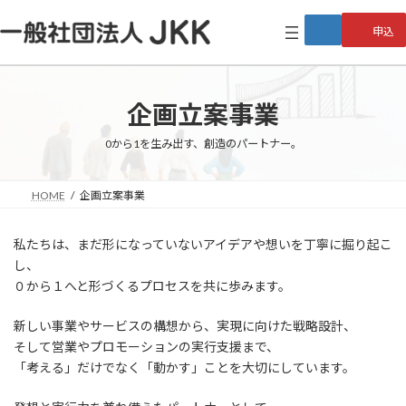
コ
ナ
ン
ビ
申込
テ
ゲ
ン
ー
ツ
シ
へ
ョ
企画立案事業
ス
ン
キ
に
0から1を生み出す、創造のパートナー。
ッ
移
プ
動
HOME
企画立案事業
私たちは、まだ形になっていないアイデアや想いを丁寧に掘り起こ
し、
０から１へと形づくるプロセスを共に歩みます。
新しい事業やサービスの構想から、実現に向けた戦略設計、
そして営業やプロモーションの実行支援まで、
「考える」だけでなく「動かす」ことを大切にしています。