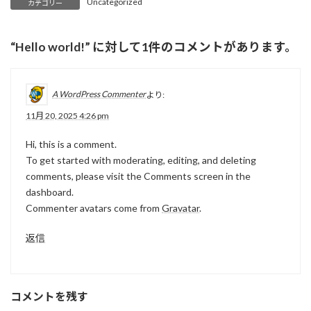
Uncategorized
カテゴリー
“
Hello world!
” に対して1件のコメントがあります。
A WordPress Commenter
より:
11月 20, 2025 4:26 pm
Hi, this is a comment.
To get started with moderating, editing, and deleting
comments, please visit the Comments screen in the
dashboard.
Commenter avatars come from
Gravatar
.
返信
コメントを残す