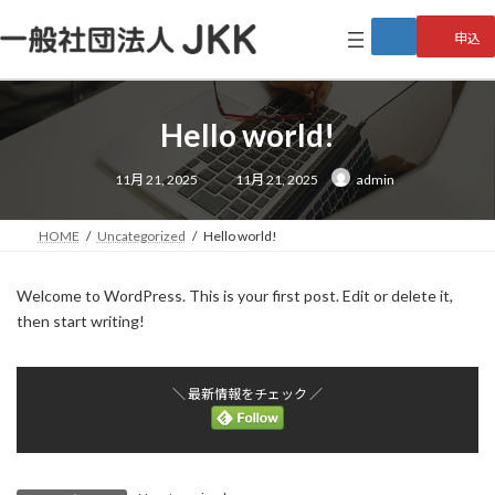
コ
ナ
ン
ビ
申込
テ
ゲ
ン
ー
ツ
シ
へ
ョ
Hello world!
ス
ン
キ
に
最
11月 21, 2025
11月 21, 2025
admin
終
ッ
移
更
プ
動
新
日
HOME
Uncategorized
Hello world!
時
:
Welcome to WordPress. This is your first post. Edit or delete it,
then start writing!
＼ 最新情報をチェック ／